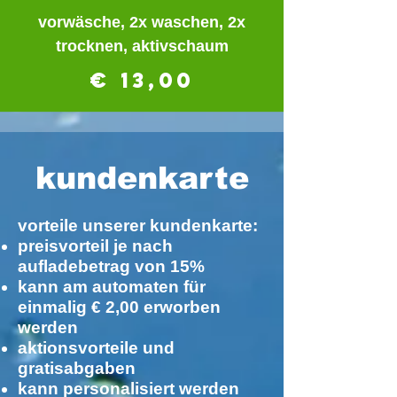
vorwäsche, 2x waschen, 2x
trocknen, aktivschaum
€ 13,00
kundenkarte
vorteile unserer kundenkarte:
preisvorteil je nach
aufladebetrag von 15%
kann am automaten für
einmalig € 2,00 erworben
werden
aktionsvorteile und
gratisabgaben
kann personalisiert werden