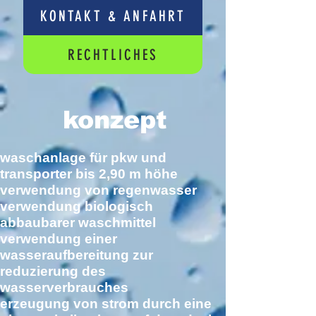
KONTAKT & ANFAHRT
RECHTLICHES
konzept
waschanlage für pkw und
transporter bis 2,90 m höhe
verwendung von regenwasser
verwendung biologisch
abbaubarer waschmittel
verwendung einer
wasseraufbereitung zur
reduzierung des
wasserverbrauches
erzeugung von strom durch eine