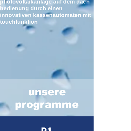
photovoltaikanlage auf dem dach
bedienung durch einen
innovativen kassenautomaten mit
touchfunktion
unsere
programme
P1