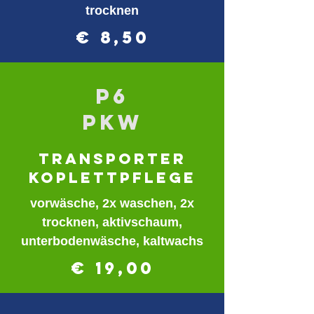
trocknen
€ 8,50
p6
PKW
transporter
koplettpflege
vorwäsche, 2x waschen, 2x
trocknen, aktivschaum,
unterbodenwäsche, kaltwachs
€ 19,00