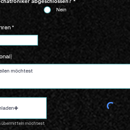
echatroniker abgeschlossen?
*
Nein
hren
onal)
hladen
en übermitteln möchtest