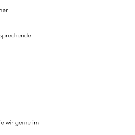
her
ntsprechende
ie wir gerne im